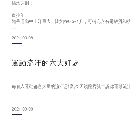
補水原則：
青少年
1、補什麼樣的水：
如果運動中出汗量大，比如在0.5~1升，可補充含有電解質和
通常情況下，如果運動過後，出汗的量不大，補充一些常見的
老年人
湯、牛奶和運動飲料等。如果運動過後出汗的量比較大，最好
2021-03-08
老年人運動量一般不大，出汗量也不多，有的人還伴有某種慢
水、綠豆湯、牛奶等。
肥胖者
運動流汗的六大好處
對於肥胖者，運動的目的之一是減體重，消耗體內多餘的能量
解質的無糖飲料。
高血壓患者
每個人運動都會大量的流汗,那麼,今天領跑君就告訴你運動流
高血壓患者進行鍛鍊應避免大強度運動，防止血壓的大幅度波
2021-03-08
防感冒
流汗有助於抵抗結核病菌與其他病原體。我們的汗液里有抗菌
更高效,尤其在微酸性汗液里可以自然的 被激活抵御病菌。