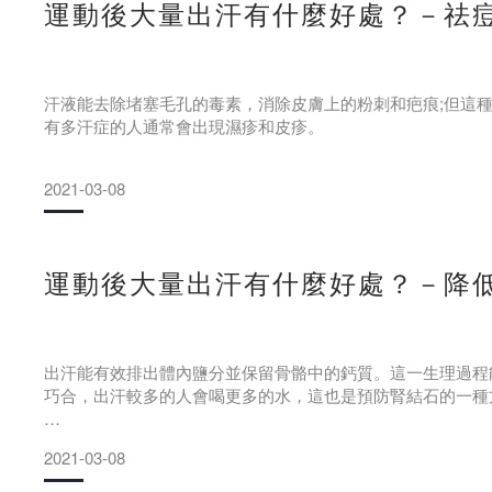
運動後大量出汗有什麼好處？－祛
幫助皮膚排毒
汗液能去除堵塞毛孔的毒素，消除皮膚上的粉刺和疤痕;但這
有多汗症的人通常會出現濕疹和皮疹。
一些毒素會堵塞毛孔,運動流汗後,汗液會帶走毒素,從而減少痘
2021-03-08
減肥
運動流汗,有助於減肥,體內脂肪
運動後大量出汗有什麼好處？－降
出汗能有效排出體內鹽分並保留骨骼中的鈣質。這一生理過程
巧合，出汗較多的人會喝更多的水，這也是預防腎結石的一種
此外，中輕度的體育鍛鍊所導致的出汗能改變身體處理營養物
2021-03-08