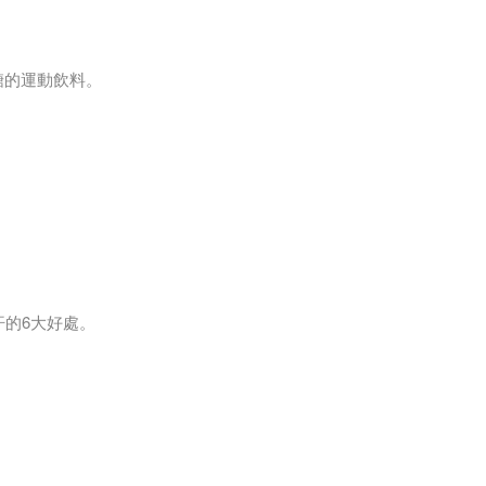
糖的運動飲料。
飲料就可以了，比如礦泉水、白開水、茶水、碳酸飲料、果汁、綠豆
補充一些含有
性病，沒有必要補充運動飲料，可以適量補充礦泉水、白開水、茶
儲備。因此不要補充含能量物質的飲品。如果出汗多，可補充含有電
汗的6大好處。
動；如果出汗量較大，應補充鈉離子濃度較低的飲料，以
肽可以抵抗細菌、真菌和 病毒侵襲,將細菌的細胞膜分解。它比抗生