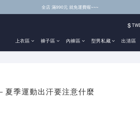
全店 滿990元 就免運費喔~~~
$
TW
上衣區
褲子區
內褲區
型男私藏
出清區
－夏季運動出汗要注意什麼