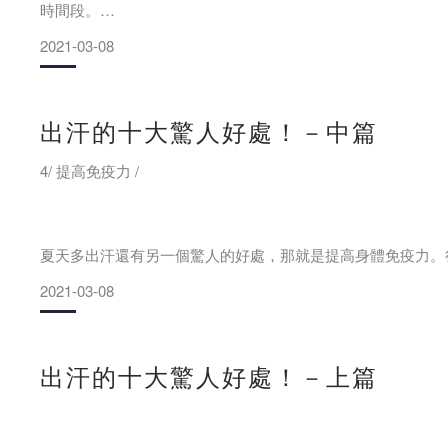
時間段。
2021-03-08
夏季太陽很大，所以很多人都
出汗的十大驚人好處！－中篇
4/ 提高免疫力 /
夏天多出汗還有另一個驚人的好處，那就是提高身體免疫力。
不明，有些保健品含激素，反而抑制免疫系統。
2021-03-08
其實最好的方式就是通過科學的出汗。研究發現，汗液中含有
疫力，提高抗菌抗病毒的能力。
出汗的十大驚人好處！－上篇
比如，每天運動30-45分鐘，身體微微出汗，每周5天，長期