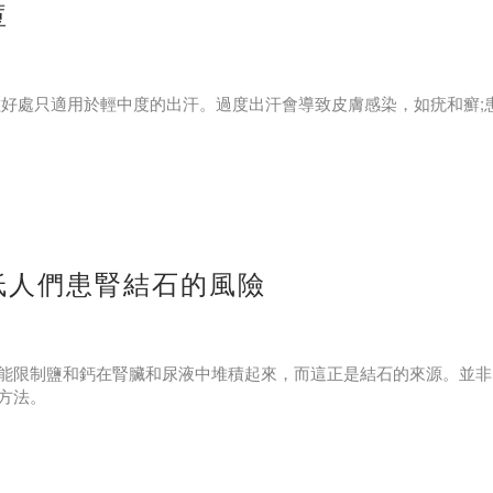
痘
種好處只適用於輕中度的出汗。過度出汗會導致皮膚感染，如疣和癬;
痘、粉刺。所以,經 常流汗的人,皮膚更有光澤、更細膩。
低人們患腎結石的風險
能限制鹽和鈣在腎臟和尿液中堆積起來，而這正是結石的來源。並非
方法。
質和液體的方式，從而防止了結石的形成