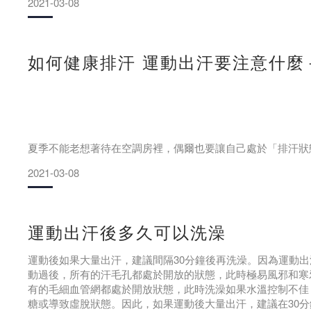
2021-03-08
01
注意別立馬大口喝水
如何健康排汗 運動出汗要注意什麼
運動之後，身體會大量排汗，所以身體內的水分會大量流失
題。提醒大家，在劇烈運動之後，喝水不能過於猛烈，也就是
鈉代謝失去平衡，很容易發生肌肉抽筋等現象。
夏季不能老想著待在空調房裡，偶爾也要讓自己處於「排汗狀
所以說，運動完之後，不管有多渴都應該慢慢點喝水，建議
以便彌補身體內因為流
2021-03-08
夏季很熱，，面對這樣炎熱的天氣，大家可不能貪圖涼爽，
出汗，汗液不排出來的話，可是會給身體埋下隱患的。相反，
運動出汗後多久可以洗澡
謝。所以說，在夏季的時候，要記得想法子為身體排汗。
運動後如果大量出汗，建議間隔30分鐘後再洗澡。因為運動
動過後，所有的汗毛孔都處於開放的狀態，此時極易風邪和寒
有的毛細血管網都處於開放狀態，此時洗澡如果水溫控制不佳
01適當曬太陽
糖或導致虛脫狀態。因此，如果運動後大量出汗，建議在30