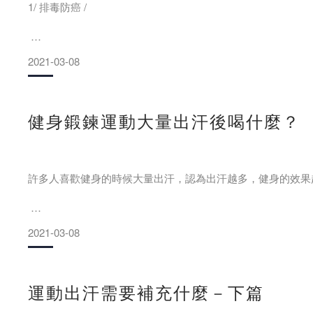
1/ 排毒防癌 /
5/ 促進消化 /
2021-03-08
出汗是最好的排毒防癌方法，主動出汗能加快人體的體液循環
子、皮膚、肺臟、大腸這一系統暢通。
不出汗、氣血運行慢了會影響消化，導致人吃
比如，馬拉松運動員得癌症的就很少，就是因為他們身體里的
健身鍛鍊運動大量出汗後喝什麼？
許多人喜歡健身的時候大量出汗，認為出汗越多，健身的效果
2/ 潤膚護膚 /
2021-03-08
其實，這種觀點是非常錯誤的。運動專家提醒，運動後出汗多
總不出汗的人，皮膚代謝緩慢，一些廢棄物難以排出。出汗可
除皮膚
運動出汗需要補充什麼－下篇
大量出汗後喝什麼呢？