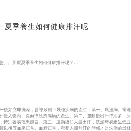
－夏季養生如何健康排汗呢
，人們就會感到很口渴，運動完之後就會立馬喝水，緩解口渴問
不能大口大口猛灌。不然的話，會導致血液中的鹽的含量降低，致使
態」。那麼夏季養生如何健康排汗呢？
小口小口慢慢地喝。最好是分多次飲水，而且最好在水中加點鹽，
整天都宅在空調房裡面。因為總是待在空調房內的時候，很不容易
通過排汗可以將人體中的毒素、病邪都排出身體，幫助人體新陳代
出汗後如立即洗澡，會導致如下幾種疾病的產生：第一、風濕病。當運
邪侵入體內，從而導致風濕病的產生。第二、運動後出汗特別多，所
，特別容易罹患感冒。第三、運動後如大量出汗，洗澡時易產生低血
分鐘以後等血壓正常、血糖正常，稍稍人體無汗的時候才是洗澡的最佳