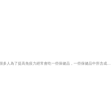
很多人為了提高免疫力經常會吃一些保健品，一些保健品中所含成分
的抗菌肽能有效地抵御病毒、細菌和真菌；出汗能有效地增強自身免
堅持，免疫力就會增強。