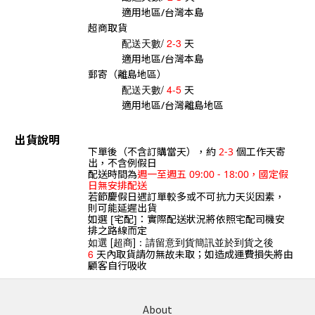
適用地區/台灣本島
超商取貨
配送天數/
2-3
天
適用地區/台灣本島
郵寄（離島地區）
配送天數/
4-5
天
適用地區/台灣離島地區
出貨說明
下單後（不含訂購當天），約
2-3
個工作天寄
出，不含例假日
配送時間為
週一至週五 09:00 - 18:00，國定假
日無安排配送
若節慶假日遇訂單較多或不可抗力天災因素，
則可能延遲出貨
如選 [宅配]：實際配送狀況將依照宅配司機安
排之路線而定
如選 [超商]：請留意到貨簡訊並於到貨之後
6
天內取貨請勿無故未取；如造成運費損失將由
顧客自行吸收
About