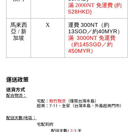
滿 2000NT 免運費 (
約
528HKD)
馬來西
X
運費 300NT（約
亞 / 新
13SGD／約40MYR）
加坡
滿  3000N
T
 免運費
（約145SGD／約
450MYR）   
運送政策
送貨方式
配合物流：
宅配：
新竹物流
（僅限台灣本島）
超商：7-11、全家（台灣本島、外島超商門市）
配送天數/地區：
宅配到府
配送天數/
2-3
天