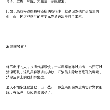
鼻子、皮膚、肺臟、大腸這一系統暢通。
比如，馬拉松運動員得癌症的就很少，就是因為他們身體里的
鉛、汞、砷這些癌症的主要元兇通過出汗排了出來。
2
/
潤膚護膚
/
總不出汗的人，皮膚代謝緩慢，一些廢棄物難以排出。出汗可以
清潔毛孔，達到美容護膚的功效。汗液能去除堵塞毛孔的毒素，
消除皮膚上的粉刺和痘痘。
夏天不如多運動運動，出一些汗，你立馬回感覺皮膚變得緊實細
膩，有光澤，痘痘也會減少了。