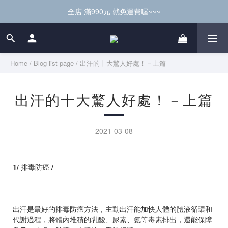
全店 滿990元 就免運費喔~~~
Home
/
Blog list page
/
出汗的十大驚人好處！－上篇
出汗的十大驚人好處！－上篇
2021-03-08
1
/
排毒防癌
/
出汗是最好的排毒防癌方法，主動出汗能加快人體的體液循環和
代謝過程，將體內堆積的乳酸、尿素、氨等毒素排出，還能保障