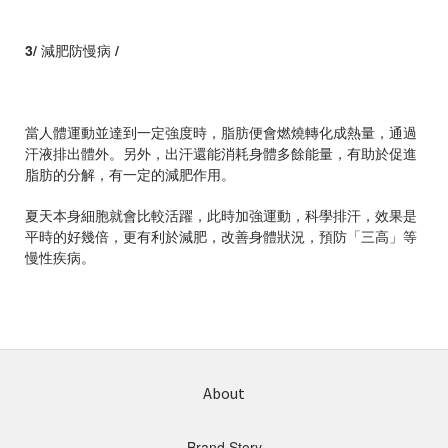
3
/
減肥防慢病
/
當人體運動並達到一定強度時，脂肪便會燃燒轉化成熱量，通過
汗液排出體外。另外，出汗還能消耗身體多餘能量，有助於促進
脂肪的分解，有一定的減肥作用。
夏天本身細胞就會比較活躍，此時加強運動，科學排汗，效果是
平時的好幾倍，更有利於減肥，改善身體狀況，預防「三高」等
慢性疾病。
About
Brand Story