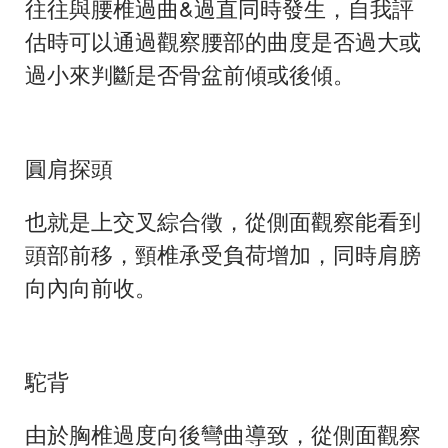
往往與腰椎過曲
&
過直同時發生，自我評
估時可以通過觀察腰部的曲度是否過大或
過小來判斷是否骨盆前傾或後傾。
圓肩探頭
也就是上交叉綜合徵，從側面觀察能看到
頭部前移，頸椎承受負荷增加，同時肩膀
向內向前收。
駝背
由於胸椎過度向後彎曲導致，從側面觀察