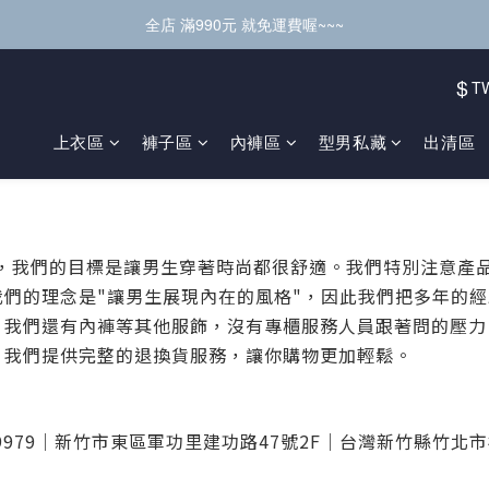
全店 滿990元 就免運費喔~~~
$
T
上衣區
褲子區
內褲區
型男私藏
出清區
5年，我們的目標是讓男生穿著時尚都很舒適。我們特別注意
我們的理念是"讓男生展現內在的風格"，因此我們把多年的
，我們還有內褲等其他服飾，沒有專櫃服務人員跟著問的壓力
，我們提供完整的退換貨服務，讓你購物更加輕鬆。
979｜新竹市東區軍功里建功路47號2F｜台灣新竹縣竹北市福興路