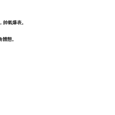
，帥氣爆表。
角體態。