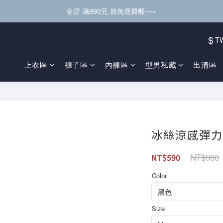
全店 滿990元 就免運費喔~~~
$
T
上衣區
褲子區
內褲區
型男私藏
出清區
冰絲涼感彈力
NT$980
NT$590
Color
Size