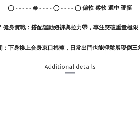
◯ - - - - - ◉ - - - - ◯ - - - - ◯ 偏軟 柔軟 適中 硬挺
*
健身實戰
：搭配運動短褲與拉力帶，專注突破重量極限
閒
：下身換上合身束口棉褲，日常出門也能輕鬆展現倒三
Additional details