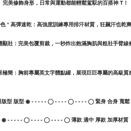
完美修飾身形，日常與運動都能輕鬆駕馭的百搭神 T！
特色
*
高彈速乾
：高強度訓練專用排汗材質，狂飆汗也乾
體顯壯
：完美包覆剪裁，一秒炸出飽滿胸肌與粗壯手臂線
派極簡
：胸前專屬英文字體點綴，展現巨巨專屬的高級質
與版型
版型 ◉ - - - - - ◯ - - - - ◯ - - - - ◯ 緊身 合身
◉ - - - - - ◯ - - - - ◯ - - - - ◯ 薄款 適中 厚款 加厚材質