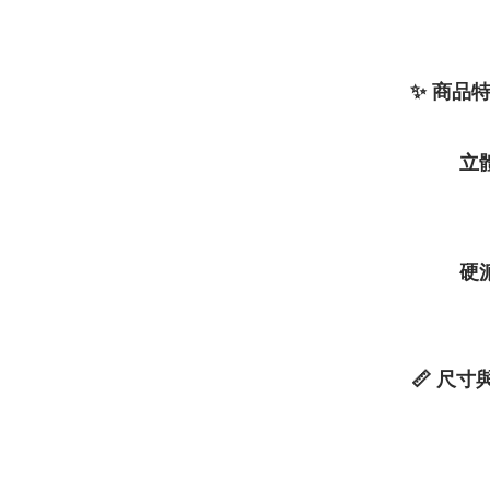
✨
商品
立
硬
📏
尺寸