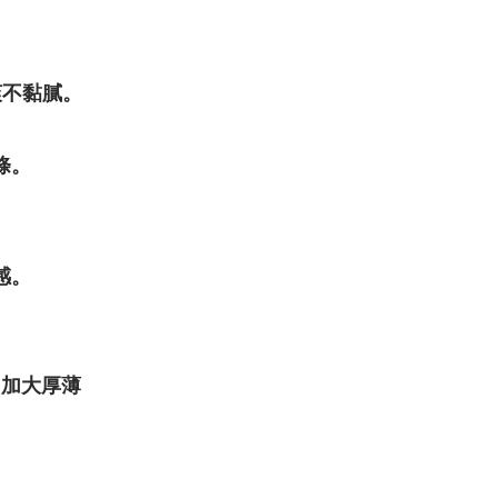
爽不黏膩。
條。
感。
 寬鬆 加大厚薄