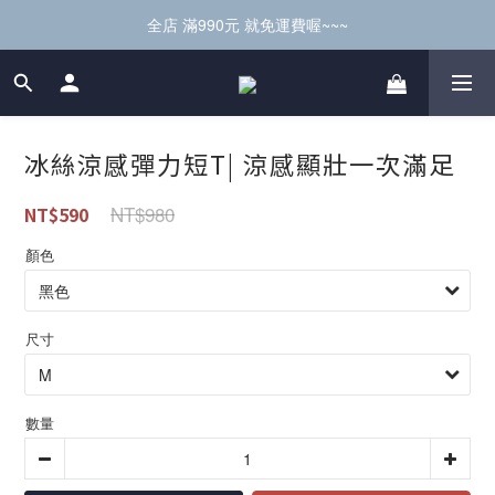
全店 滿990元 就免運費喔~~~
冰絲涼感彈力短T| 涼感顯壯一次滿足
NT$980
NT$590
顏色
尺寸
數量