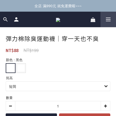
全店 滿990元 就免運費喔~~~
彈力棉除臭運動襪｜穿一天也不臭
NT$199
NT$88
顏色
: 黑色
筒高
數量