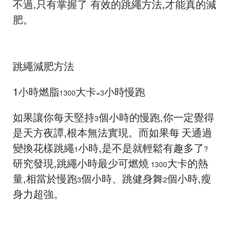
不過,只有掌握了
有效的跳繩方法,才能真的減
肥。
跳繩減肥方法
1
小時燃脂
大卡
小時慢跑
1300
=3
如果讓你每天堅持
個小時的慢跑,你一定覺得
3
是天方夜譚,根本無法實現。而如果每
天通過
變換花樣跳繩
小時,是不是就輕鬆有趣多了
1
?
研究發現,跳繩小時最少可燃燒
大卡的熱
1300
量,相當於慢跑
個小時、跳健身舞
個小時,瘦
3
2
身力超強。