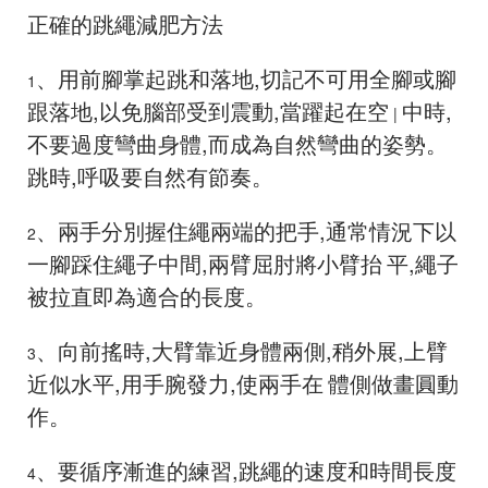
正確的跳繩減肥方法
、用前腳掌起跳和落地,切記不可用全腳或腳
1
跟落地,以免腦部受到震動,當躍起在空
中時,
|
不要過度彎曲身體,而成為自然彎曲的姿勢。
跳時,呼吸要自然有節奏。
、兩手分別握住繩兩端的把手,通常情況下以
2
一腳踩住繩子中間,兩臂屈肘將小臂抬
平,繩子
被拉直即為適合的長度。
、向前搖時,大臂靠近身體兩側,稍外展,上臂
3
近似水平,用手腕發力,使兩手在
體側做畫圓動
作。
、要循序漸進的練習,跳繩的速度和時間長度
4