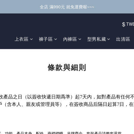
全店 滿990元 就免運費喔~~~
$
TW
上衣區
褲子區
內褲區
型男私藏
出清區
條款與細則
收產品之日（以簽收快遞日期爲準）起7天內，如對產品有任何
戶（含本人、親友或管理員等），在簽收商品后隔日起算7日，
質、功能，產品本身、配件、商標標幟、吊牌齊全。套裝產品請整套退貨。