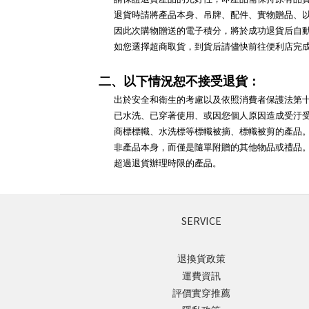
退貨時請將產品本身、吊牌、配件、實物贈品、
因此次購物贈送的電子積分，將於成功退貨后自
如您選擇超商取貨，到貨后請儘快前往便利店完
二、以下情況恕不接受退貨：
出於安全和衛生的考慮以及依照消費者保護法第
已水洗、已穿著使用、或因您個人原因造成受汙
商標標幟、水洗標等標幟被摘、標幟被剪的產品
非產品本身，而僅是隨單附贈的其他物品或禮品
超過退貨辦理時限的產品。
SERVICE
退換貨政策
運費資訊
評價實穿推薦