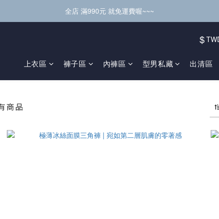
全店 滿990元 就免運費喔~~~
$
TW
上衣區
褲子區
內褲區
型男私藏
出清區
有商品