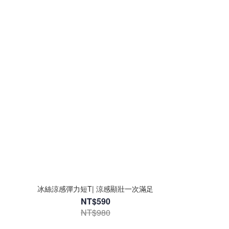
冰絲涼感彈力短T| 涼感顯壯一次滿足
NT$590
NT$980