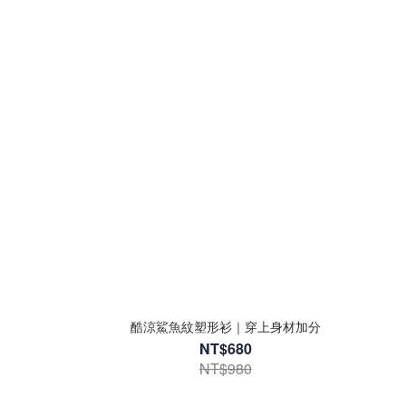
酷涼鯊魚紋塑形衫｜穿上身材加分
NT$680
NT$980