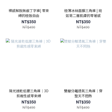
裸感解脫無痕丁字褲| 零束
極薄冰絲面膜三角褲 | 宛
縛的極致自由
如第二層肌膚的零著感
NT$350
NT$350
NT$490
NT$490
陽光速乾低腰三角褲｜3D
雙艙分離透氣三角褲｜穿
剪裁性感零束縛
整天不悶熱
NT$350
NT$350
NT$490
NT$490